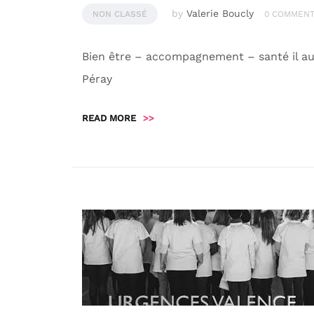
by
Valerie Boucly
NON CLASSÉ
0 COMMEN
Bien être – accompagnement – santé il au
Péray
READ MORE
>>